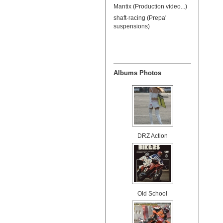
Mantix (Production video...)
shaft-racing (Prepa'
suspensions)
Albums Photos
DRZ Action
Old School