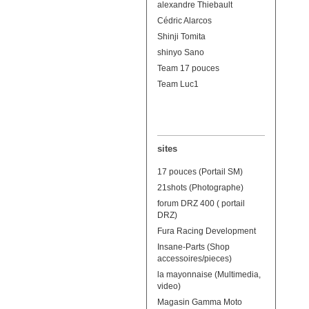
alexandre Thiebault
Cédric Alarcos
Shinji Tomita
shinyo Sano
Team 17 pouces
Team Luc1
sites
17 pouces (Portail SM)
21shots (Photographe)
forum DRZ 400 ( portail
DRZ)
Fura Racing Development
Insane-Parts (Shop
accessoires/pieces)
la mayonnaise (Multimedia,
video)
Magasin Gamma Moto