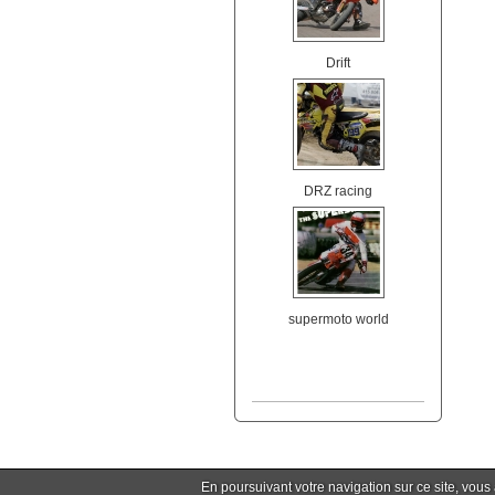
Drift
DRZ racing
supermoto world
En poursuivant votre navigation sur ce site, vous