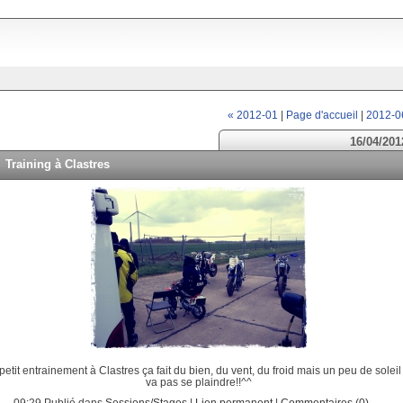
« 2012-01
|
Page d'accueil
|
2012-0
16/04/201
Training à Clastres
petit entrainement à Clastres ça fait du bien, du vent, du froid mais un peu de soleil
va pas se plaindre!!^^
09:29 Publié dans
Sessions/Stages
|
Lien permanent
|
Commentaires (0)