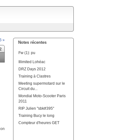
6 »
Notes récentes
2
Fw (1): pu
Illimited Lohéac
DRZ Days 2012
Training à Clastres
Meeting supermotard sur le
Circuit du...
Mondial Moto-Scooter Paris
2011
RIP Julien "sbk#395"
Training Bucy le long
Compteur d'heures GET
 on