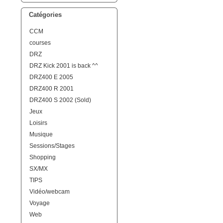
Catégories
CCM
courses
DRZ
DRZ Kick 2001 is back ^^
DRZ400 E 2005
DRZ400 R 2001
DRZ400 S 2002 (Sold)
Jeux
Loisirs
Musique
Sessions/Stages
Shopping
SX/MX
TIPS
Vidéo/webcam
Voyage
Web