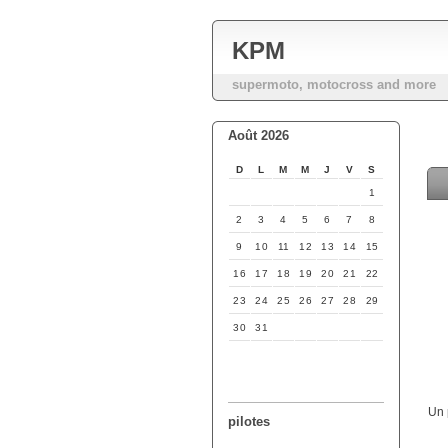
KPM
supermoto, motocross and more
Août 2026
D
L
M
M
J
V
S
1
2
3
4
5
6
7
8
9
10
11
12
13
14
15
16
17
18
19
20
21
22
23
24
25
26
27
28
29
30
31
Un 
pilotes