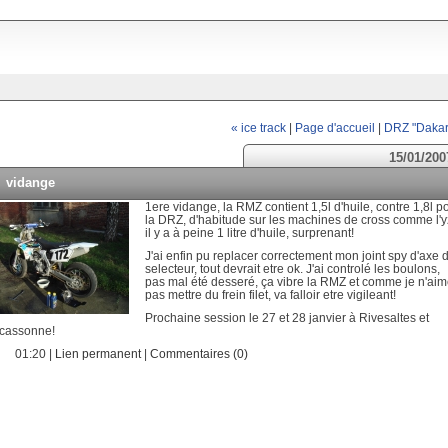
« ice track
|
Page d'accueil
|
DRZ "Dakar
15/01/200
vidange
1ere vidange, la RMZ contient 1,5l d'huile, contre 1,8l p
la DRZ, d'habitude sur les machines de cross comme l'y
il y a à peine 1 litre d'huile, surprenant!
J'ai enfin pu replacer correctement mon joint spy d'axe 
selecteur, tout devrait etre ok. J'ai controlé les boulons,
pas mal été desseré, ça vibre la RMZ et comme je n'ai
pas mettre du frein filet, va falloir etre vigileant!
Prochaine session le 27 et 28 janvier à Rivesaltes et
cassonne!
01:20 |
Lien permanent
|
Commentaires (0)