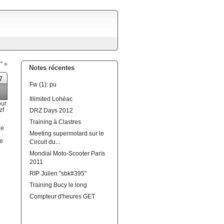
" »
Notes récentes
7
Fw (1): pu
Illimited Lohéac
our
zf
DRZ Days 2012
Training à Clastres
de
Meeting supermotard sur le
me
Circuit du...
Mondial Moto-Scooter Paris
2011
RIP Julien "sbk#395"
Training Bucy le long
Compteur d'heures GET