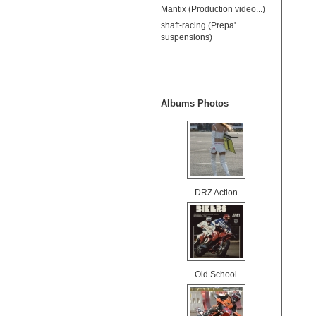
Mantix (Production video...)
shaft-racing (Prepa'
suspensions)
Albums Photos
DRZ Action
Old School