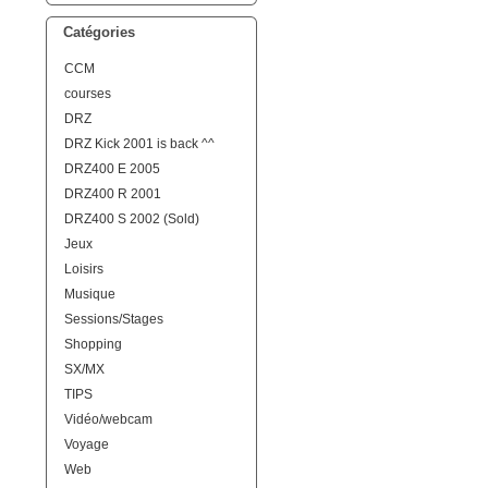
Catégories
CCM
courses
DRZ
DRZ Kick 2001 is back ^^
DRZ400 E 2005
DRZ400 R 2001
DRZ400 S 2002 (Sold)
Jeux
Loisirs
Musique
Sessions/Stages
Shopping
SX/MX
TIPS
Vidéo/webcam
Voyage
Web