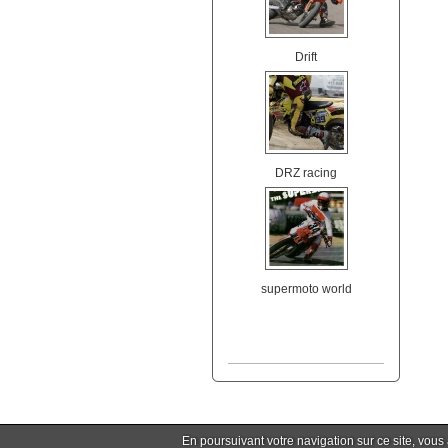
Drift
DRZ racing
supermoto world
En poursuivant votre navigation sur ce site, vous