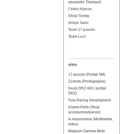
alexandre Thiebault
Cédric Alarcos
Shinji Tomita
shinyo Sano
Team 17 pouces
Team Luc1
sites
17 pouces (Portail SM)
21shots (Photographe)
forum DRZ 400 ( portail
DRZ)
Fura Racing Development
Insane-Parts (Shop
accessoires/pieces)
la mayonnaise (Multimedia,
video)
Magasin Gamma Moto