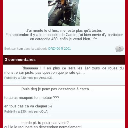
J'ai monté le ohlins, me reste plus qu'à tester.
Fin septembre il y a le monobike de Carole, j'ai bien envie d'y participer
en categorie 450, enfin je verrai bien...^^
3
Écrit par
kpm
dans la catégorie
DRZ400 R 2001
3 commentaires
Rhaaaaaa !!!! en plus ce sera les 1er tours de roues du
monstre sur piste, pas question que je rate ça ...
Publié il y a 230 mois par Arnaud31.
Répondre à ce commentaire
j'suis deg je peux pas dessendre à carca....
tu auras récupéré ton moteur ???
en tous cas ca va claquer ;-)
Publié il y a 230 mois par cOuA.
Répondre à ce commentaire
merde pk tu peux pas venir?
oui je le recupere en descendant normalement!