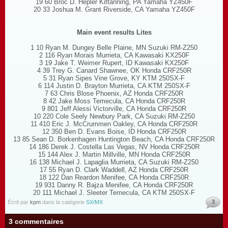
19 60 Broc D. Hepler Kittanning, PA Yamaha YZ450F
20 33 Joshua M. Grant Riverside, CA Yamaha YZ450F
Main event results Lites
1 10 Ryan M. Dungey Belle Plaine, MN Suzuki RM-Z250
2 116 Ryan Morais Murrieta, CA Kawasaki KX250F
3 19 Jake T. Weimer Rupert, ID Kawasaki KX250F
4 39 Trey G. Canard Shawnee, OK Honda CRF250R
5 31 Ryan Sipes Vine Grove, KY KTM 250SX-F
6 114 Justin D. Brayton Murrieta, CA KTM 250SX-F
7 63 Chris Blose Phoenix, AZ Honda CRF250R
8 42 Jake Moss Temecula, CA Honda CRF250R
9 801 Jeff Alessi Victorville, CA Honda CRF250R
10 220 Cole Seely Newbury Park, CA Suzuki RM-Z250
11 410 Eric J. McCrummen Oakley, CA Honda CRF250R
12 350 Ben D. Evans Boise, ID Honda CRF250R
13 85 Sean D. Borkenhagen Huntington Beach, CA Honda CRF250R
14 186 Derek J. Costella Las Vegas, NV Honda CRF250R
15 144 Alex J. Martin Millville, MN Honda CRF250R
16 138 Michael J. Lapaglia Murrieta, CA Suzuki RM-Z250
17 55 Ryan D. Clark Waddell, AZ Honda CRF250R
18 122 Dan Reardon Menifee, CA Honda CRF250R
19 931 Danny R. Bajza Menifee, CA Honda CRF250R
20 111 Michael J. Sleeter Temecula, CA KTM 250SX-F
3
Écrit par
kpm
dans la catégorie
SX/MX
3 commentaires