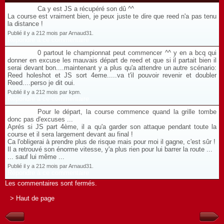
Ca y est JS a récupéré son dû ^^
La course est vraiment bien, je peux juste te dire que reed n'a pas tenu
la distance !
Publié il y a 212 mois par Arnaud31.
Répondre à ce commentaire
0 partout le championnat peut commencer ^^ y en a bcq qui
donner en excuse les mauvais départ de reed et que si il partait bien il
serai devant bon....maintenant y a plus qu'a attendre un autre scénario:
Reed holeshot et JS sort 4eme.....va t'il pouvoir revenir et doubler
Reed....perso je dit oui.
Publié il y a 212 mois par kpm.
Répondre à ce commentaire
Pour le départ, la course commence quand la grille tombe
donc pas d'excuses ...
Aprés si JS part 4ème, il a qu'a garder son attaque pendant toute la
course et il sera largement devant au final !
Ca l'obligerai à prendre plus de risque mais pour moi il gagne, c'est sûr !
Il a retrouvé son énorme vitesse, y'a plus rien pour lui barrer la route ...
... sauf lui même ...
Publié il y a 212 mois par Arnaud31.
Répondre à ce commentaire
Les commentaires sont fermés.
> Haut de page