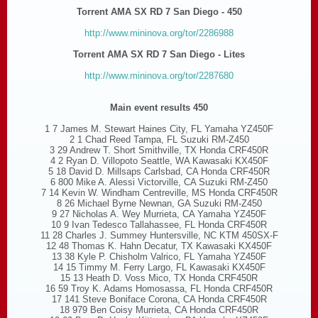
Torrent AMA SX RD 7 San Diego - 450
http://www.mininova.org/tor/2286988
Torrent AMA SX RD 7 San Diego - Lites
http://www.mininova.org/tor/2287680
Main event results 450
1 7 James M. Stewart Haines City, FL Yamaha YZ450F
2 1 Chad Reed Tampa, FL Suzuki RM-Z450
3 29 Andrew T. Short Smithville, TX Honda CRF450R
4 2 Ryan D. Villopoto Seattle, WA Kawasaki KX450F
5 18 David D. Millsaps Carlsbad, CA Honda CRF450R
6 800 Mike A. Alessi Victorville, CA Suzuki RM-Z450
7 14 Kevin W. Windham Centreville, MS Honda CRF450R
8 26 Michael Byrne Newnan, GA Suzuki RM-Z450
9 27 Nicholas A. Wey Murrieta, CA Yamaha YZ450F
10 9 Ivan Tedesco Tallahassee, FL Honda CRF450R
11 28 Charles J. Summey Huntersville, NC KTM 450SX-F
12 48 Thomas K. Hahn Decatur, TX Kawasaki KX450F
13 38 Kyle P. Chisholm Valrico, FL Yamaha YZ450F
14 15 Timmy M. Ferry Largo, FL Kawasaki KX450F
15 13 Heath D. Voss Mico, TX Honda CRF450R
16 59 Troy K. Adams Homosassa, FL Honda CRF450R
17 141 Steve Boniface Corona, CA Honda CRF450R
18 979 Ben Coisy Murrieta, CA Honda CRF450R