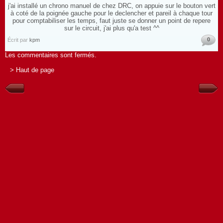
j'ai installé un chrono manuel de chez DRC, on appuie sur le bouton vert
à coté de la poignée gauche pour le declencher et pareil à chaque tour
pour comptabiliser les temps, faut juste se donner un point de repere
sur le circuit, j'ai plus qu'a test ^^
0
Écrit par
kpm
Les commentaires sont fermés.
> Haut de page