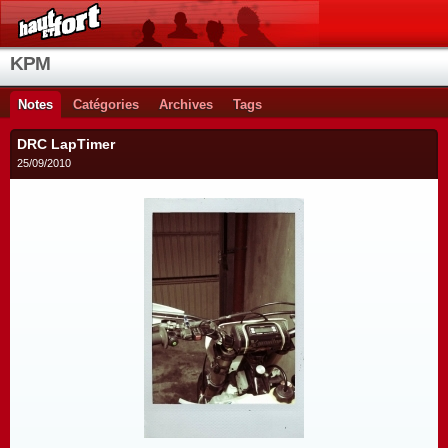
KPM
Notes
Catégories
Archives
Tags
DRC LapTimer
25/09/2010