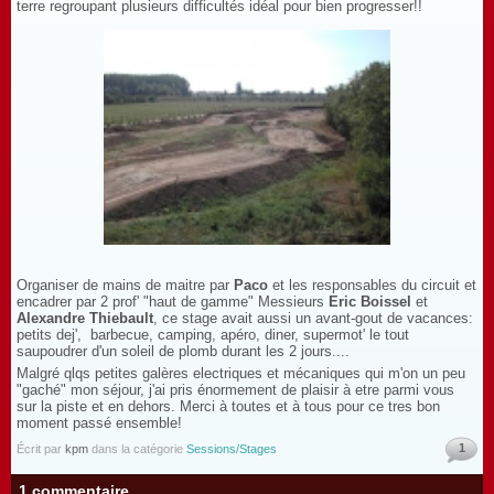
terre regroupant plusieurs difficultés idéal pour bien progresser!!
Organiser de mains de maitre par
Paco
et les responsables du circuit et
encadrer par 2 prof' "haut de gamme" Messieurs
Eric Boissel
et
Alexandre Thiebault
, ce stage avait aussi un avant-gout de vacances:
petits dej', barbecue, camping, apéro, diner, supermot' le tout
saupoudrer d'un soleil de plomb durant les 2 jours....
Malgré qlqs petites galères electriques et mécaniques qui m'on un peu
"gaché" mon séjour, j'ai pris énormement de plaisir à etre parmi vous
sur la piste et en dehors. Merci à toutes et à tous pour ce tres bon
moment passé ensemble!
1
Écrit par
kpm
dans la catégorie
Sessions/Stages
1 commentaire