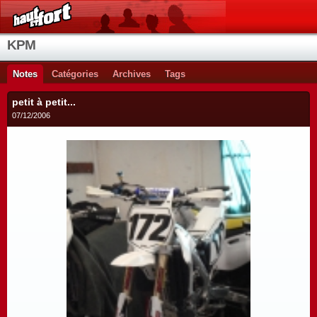
KPM
Notes
Catégories
Archives
Tags
petit à petit...
07/12/2006