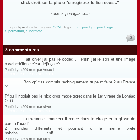
click droit sur la photo "enregistrez le lien sous..."
source: poudgaz.com
Écrit par
kpm
dans la catégorie
CCM
| Tags :
ccm
,
poudgaz
,
poudevigne
,
supermotard
,
supermoto
3
3 commentaires
Fait chier j'ai pas le codec ... enfin j'ai le son et unê image
psychédélique c'est déjà ça ^^
Publié il y a 200 mois par Arnaud.
Répondre à ce commentaire
Bon kp' t'as compris techniquement tu peux faire 2 au France
^^
Pfiou il rigolait pas le nico gros mode goret dans le 1er virage de Lohéac
O_O
Publié il y a 200 mois par silver.
Répondre à ce commentaire
tu m'etonne comment il rentre dans le virage et la glisse de
porc à l'accel'...
2 mondes differents et pourtant c la meme brele
hahaha.......................snif
Publié il y a 200 mois par kpm.