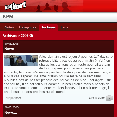
KPM
Notes
Catégories
Archives
Tags
Archives > 2006-05
30/05/2006
News
Allez demain c'est le jour J pour les 17" day's, je
retrouve blitz , bastos au petit matin (4h/5h) on
charge les camions et en route pour villars afin
de tout preparer pour recevoir les premiers
arrivants, la météo s'annonce pas terrible deja pour demain mercredi, y
a plus cas esperer une amelioration pour le reste de la semaine!
N'oubliez pas de passer prendre des nouvelles de nico " poud'gaz " sur
son forum , il se bat toujours comme un beau diable mais à besoin de
tout notre soutien dans sa course, alors laissez lui un p'tit message, il
en a besoin et ses proches aussi, merci...
Lire la suite
0
Écrit par
kpm
29/05/2006
News...