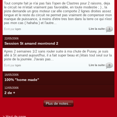
Tout compte fait je n'ai pas fais l'open de Clastres pour 2 raisons, deja
le circuit ne m'etait vraiment pas favorable, en toute modestie ; ) , la
piste demande un gros moteur car elle comporte 2 lignes droites assez
longue et le reste du circuit ne permet pas vraiment de compenser mon
manque de puissance, à moins d'etre tres bon dans la terre ce qui n'est
pas mon cas ( hahaha ) et l'autre...
Lire la suite
1
Écrit par
kpm
22/05/2006
Session St amand montrond 2
Apres 2 semaines 1/2 sans rouler suite à ma chute de Pusey, je suis
allé à St amand aujourd'hui, il a fait super beau et j'étais tout seul sur la
piste de la journée. J'avais pas...
Lire la suite
0
Écrit par
kpm
16/05/2006
100% "home made"
12/05/2006
2 de +
Plus de notes...
> Haut de page