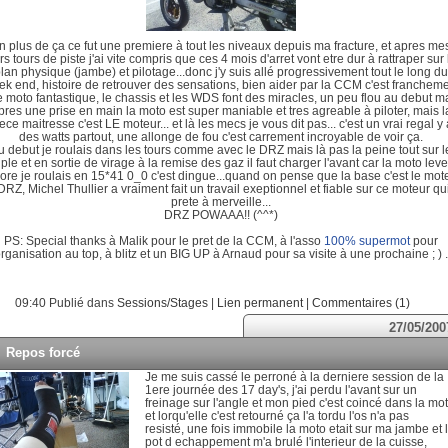
n plus de ça ce fut une premiere à tout les niveaux depuis ma fracture, et apres me
rs tours de piste j'ai vite compris que ces 4 mois d'arret vont etre dur à rattraper sur 
lan physique (jambe) et pilotage...donc j'y suis allé progressivement tout le long du
k end, histoire de retrouver des sensations, bien aider par la CCM c'est franchem
 moto fantastique, le chassis et les WDS font des miracles, un peu flou au debut m
pres une prise en main la moto est super maniable et tres agreable à piloter, mais l
ece maitresse c'est LE moteur... et là les mecs je vous dit pas... c'est un vrai regal y 
des watts partout, une allonge de fou c'est carrement incroyable de voir ça.
u debut je roulais dans les tours comme avec le DRZ mais là pas la peine tout sur l
ple et en sortie de virage à la remise des gaz il faut charger l'avant car la moto leve
ore je roulais en 15*41 0_0 c'est dingue...quand on pense que la base c'est le mot
DRZ, Michel Thullier a vraiment fait un travail exeptionnel et fiable sur ce moteur qui
prete à merveille...
DRZ POWAAA!! (^^*)
PS: Special thanks à Malik pour le pret de la CCM, à l'asso
100% supermot
pour
organisation au top, à blitz et un BIG UP à Arnaud pour sa visite à une prochaine ; ) .
09:40 Publié dans
Sessions/Stages
|
Lien permanent
|
Commentaires (1)
27/05/200
Repos forcé
Je me suis cassé le perroné à la derniere session de la
1ere journée des 17 day's, j'ai perdu l'avant sur un
freinage sur l'angle et mon pied c'est coincé dans la mo
et lorqu'elle c'est retourné ça l'a tordu l'os n'a pas
resisté, une fois immobile la moto etait sur ma jambe et 
pot d echappement m'a brulé l'interieur de la cuisse,