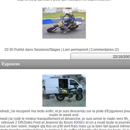
20:30 Publié dans
Sessions/Stages
|
Lien permanent
|
Commentaires (2)
22/10/200
Eyguieres
dredi, j'ai recuperé ma moto enfin, et je suis descendu sur la piste d'Eyguieres pou
rouler le week end.
edi j'ai rodé le moteur tranquillement et dimanche, je suis arrivé le matin vers 9h, j
i retrouvé 2 DRZistes Fred et Jeannot du forum
400drz
et on a roulé toute la journé
ous un bon soleil, malgré qlq fois un p'tit vent frais mais ça la bien fait quand même
moto marche vraiment bien, le moteur à du coffre et monte vite dans les tours, j'y su