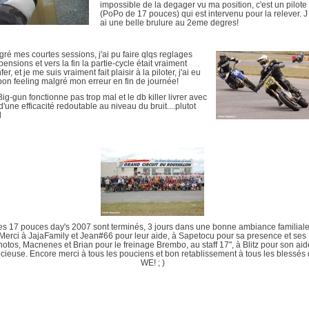
impossible de la degager vu ma position, c'est un pilote
(PoPo de 17 pouces) qui est intervenu pour la relever. J
ai une belle brulure au 2eme degres!
gré mes courtes sessions, j'ai pu faire qlqs reglages
ensions et vers la fin la partie-cycle était vraiment
fer, et je me suis vraiment fait plaisir à la piloter, j'ai eu
bon feeling malgré mon erreur en fin de journée!
ig-gun fonctionne pas trop mal et le db killer livrer avec
d'une efficacité redoutable au niveau du bruit....plutot
l
es 17 pouces day's 2007 sont terminés, 3 jours dans une bonne ambiance familiale
Merci à JajaFamily et Jean#66 pour leur aide, à Sapetocu pour sa presence et ses
hotos, Macnenes et Brian pour le freinage Brembo, au staff 17", à Blitz pour son aid
cieuse. Encore merci à tous les pouciens et bon retablissement à tous les blessés
WE! ; )