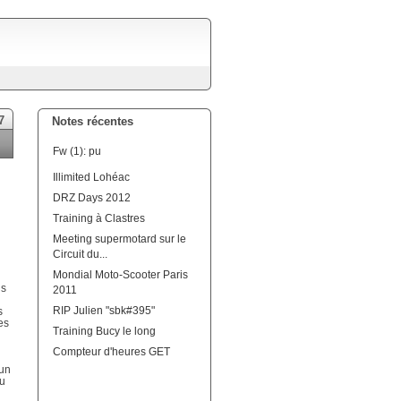
7
Notes récentes
Fw (1): pu
Illimited Lohéac
DRZ Days 2012
Training à Clastres
Meeting supermotard sur le
Circuit du...
Mondial Moto-Scooter Paris
is
2011
RIP Julien "sbk#395"
s
es
Training Bucy le long
Compteur d'heures GET
 un
pu