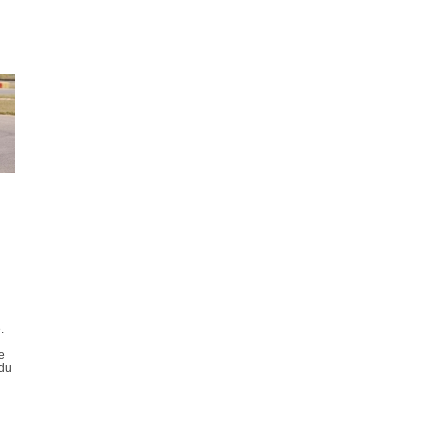
.
e
 du