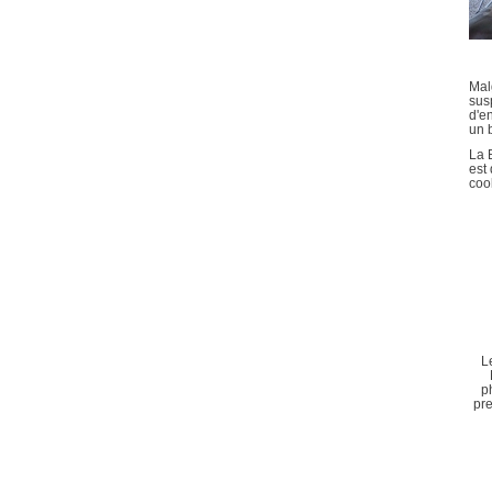
Mal
susp
d'en
un 
La B
est 
coo
L
p
pre