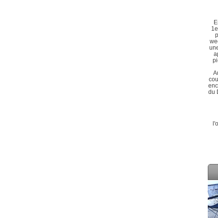
E
1e
p
wee
une
a
pi
A
cou
enc
du 
l'