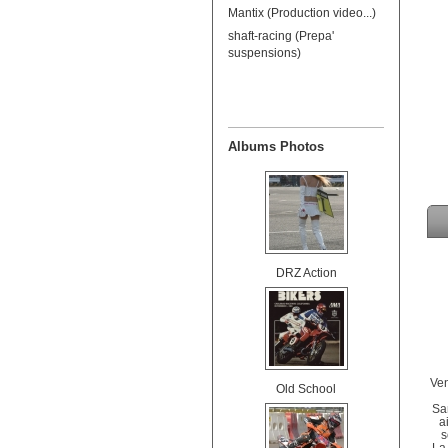
Mantix (Production video...)
shaft-racing (Prepa'
suspensions)
Albums Photos
DRZ Action
Ven
Old School
Sam
a
s
La 