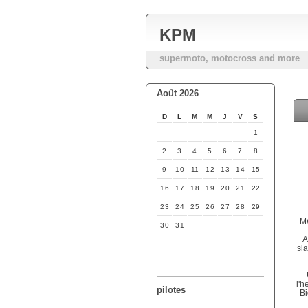
KPM
supermoto, motocross and more
Août 2026
D
L
M
M
J
V
S
1
2
3
4
5
6
7
8
9
10
11
12
13
14
15
16
17
18
19
20
21
22
23
24
25
26
27
28
29
Me
30
31
A
sla
l'
pilotes
B