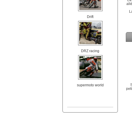
all
L
Drift
DRZ racing
S
supermoto world
pet