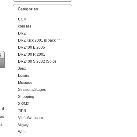
Catégories
CCM
courses
DRZ
DRZ Kick 2001 is back ^^
DRZ400 E 2005
DRZ400 R 2001
7
DRZ400 S 2002 (Sold)
Jeux
Loisirs
Musique
Sessions/Stages
Shopping
SX/MX
 il
TIPS
pas
Vidéo/webcam
ça
Voyage
Web