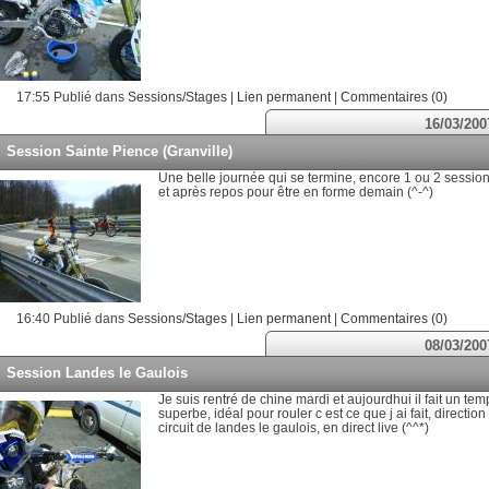
17:55 Publié dans
Sessions/Stages
|
Lien permanent
|
Commentaires (0)
16/03/200
Session Sainte Pience (Granville)
Une belle journée qui se termine, encore 1 ou 2 sessio
et après repos pour être en forme demain (^-^)
16:40 Publié dans
Sessions/Stages
|
Lien permanent
|
Commentaires (0)
08/03/200
Session Landes le Gaulois
Je suis rentré de chine mardi et aujourdhui il fait un te
superbe, idéal pour rouler c est ce que j ai fait, direction
circuit de landes le gaulois, en direct live (^^*)