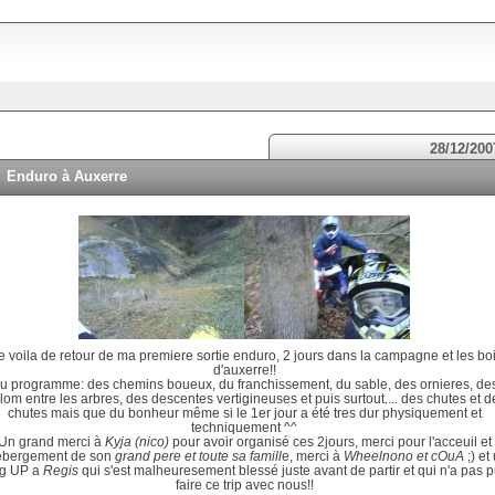
28/12/200
Enduro à Auxerre
 voila de retour de ma premiere sortie enduro, 2 jours dans la campagne et les bo
d'auxerre!!
u programme: des chemins boueux, du franchissement, du sable, des ornieres, de
lom entre les arbres, des descentes vertigineuses et puis surtout.... des chutes et d
chutes mais que du bonheur même si le 1er jour a été tres dur physiquement et
techniquement ^^
Un grand merci à
Kyja (nico)
pour avoir organisé ces 2jours, merci pour l'acceuil et
hebergement de son
grand pere et toute sa famill
e, merci à
Wheelnono et cOuA
;) et
ig UP a
Regis
qui s'est malheuresement blessé juste avant de partir et qui n'a pas 
faire ce trip avec nous!!