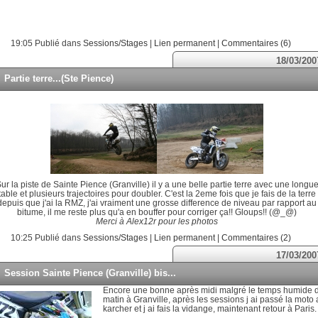
19:05 Publié dans
Sessions/Stages
|
Lien permanent
|
Commentaires (6)
18/03/200
Partie terre...(Ste Pience)
ur la piste de Sainte Pience (Granville) il y a une belle partie terre avec une longu
table et plusieurs trajectoires pour doubler. C'est la 2eme fois que je fais de la terre
depuis que j'ai la RMZ, j'ai vraiment une grosse difference de niveau par rapport au
bitume, il me reste plus qu'a en bouffer pour corriger ça!! Gloups!! (@_@)
Merci à Alex12r pour les photos
10:25 Publié dans
Sessions/Stages
|
Lien permanent
|
Commentaires (2)
17/03/200
Session Sainte Pience (Granville) bis...
Encore une bonne après midi malgré le temps humide 
matin à Granville, après les sessions j ai passé la moto
karcher et j ai fais la vidange, maintenant retour à Paris.