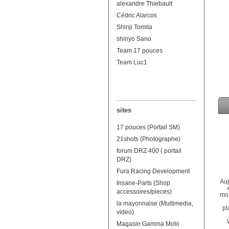
alexandre Thiebault
Cédric Alarcos
Shinji Tomita
shinyo Sano
Team 17 pouces
Team Luc1
sites
17 pouces (Portail SM)
21shots (Photographe)
forum DRZ 400 ( portail
DRZ)
Fura Racing Development
Auj
Insane-Parts (Shop
accessoires/pieces)
mon
la mayonnaise (Multimedia,
pl
video)
Magasin Gamma Moto