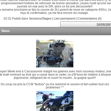
é progressivement histoire de retrouver de bonne sensation, j'avais roulé qu'une se
journée en mai avec le DR, alors ce fut une decouverte!!
a semaine prochaine je fais la course de St Laurent de mure en categorie 650cc, j'a
reçu le confirmation, ça me fera encore du roulage.
02:32 Publié dans
Sessions/Stages
|
Lien permanent
|
Commentaires (0)
10/09/200
News
uper Week end à Carcassonne malgré les galeres avec mon nouveau moteur, un
ite buté innérant au kick qui a cassé dans le carter, ce p'tit bout de matiere à bloquer
pignonerie, obligeant de re ouvrir le moulin...la guigne quoi!!!
Du coup j'ai pris la CCM "factory" ça m'a redonné le sourire et fait oublier tout ces
problemes ^^