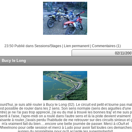
23:50 Publié dans
Sessions/Stages
|
Lien permanent
|
Commentaires (1)
02/11/200
Bucy le Long
ourd'hui, je suis allé rouler à Bucy le Long (02). Le circuit est petit et tourne pas mal,
est possible de rouler dans les 2 sens. Son sens normale (sens des aiguilles d'une
tre) je ne l'ai pas trop apprecié, j'ai eu du mal à trouvé les bonnes traj' et me suis 
senti à l'aise, l'apre-midi on a roulé dans l'autre sens et là la piste devient vraiment
aisante à rouler, j'avais perdu l'habitude de me retrouver sur des circuits sinieux et 
m'a vraiment fait du bien.....encore une belle journée de passer. Merci à cOuA et
Wheelnono pour cette session et merci à Ludo pour avoir fait toutes ces demarches
aupres du propriétaire pour qu'il accepte les supermotards!!